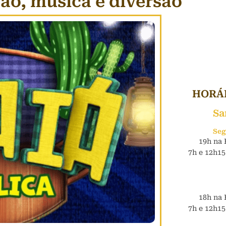
ção, música e diversão
HORÁR
Sa
Seg
19h na 
7h e 12h15
18h na 
7h e 12h15