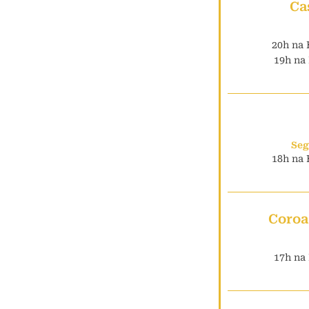
Ca
20h na 
19h na 
Seg
18h na 
Coroa
17h na 