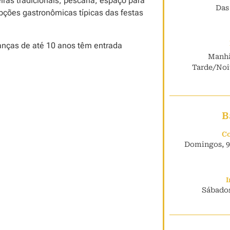
iras tradicionais, pescaria, espaço para
Das
opções gastronômicas típicas das festas
ianças de até 10 anos têm entrada
Manhã
Tarde/Noit
B
Co
Domingos, 9h
I
Sábados