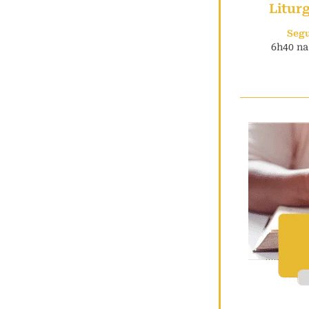
Litur
Seg
6h40 na