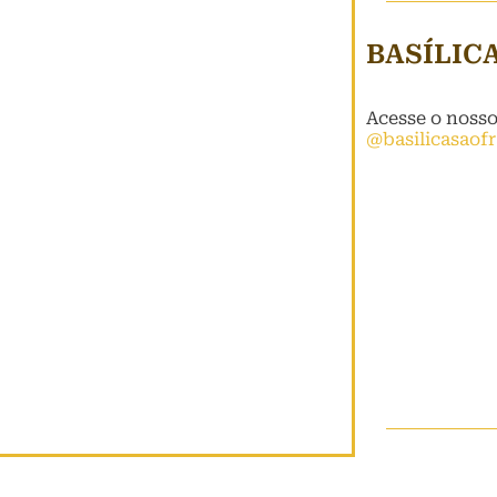
BASÍLIC
Acesse o noss
@basilicasaof