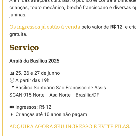
Além das atrações culturais, o público encontrará brincade
crianças, touro mecânico, brechó franciscano e diversas 
juninas.
Os ingressos já estão à venda
pelo valor de
R$ 12
, e cr
gratuita.
Serviço
Arraiá da Basílica 2026
📅 25, 26 e 27 de junho
🕖 A partir das 19h
📍 Basílica Santuário São Francisco de Assis
SGAN 915 Norte – Asa Norte – Brasília/DF
🎟️ Ingressos: R$ 12
👧 Crianças até 10 anos não pagam
ADQUIRA AGORA SEU INGRESSO E EVITE FILAS
.