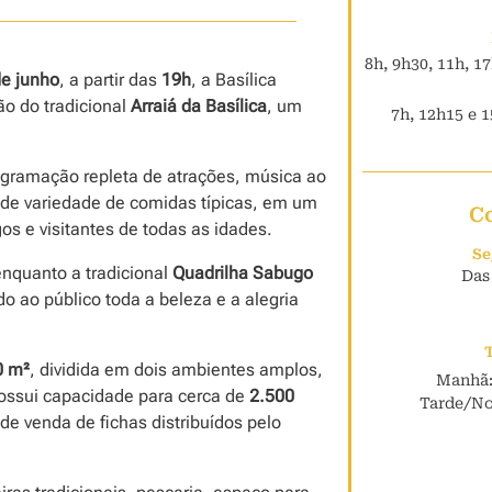
8h, 9h30, 11h, 1
de junho
, a partir das
19h
, a Basílica
ão do tradicional
Arraiá da Basílica
, um
7h, 12h15 e 1
rogramação repleta de atrações, música ao
nde variedade de comidas típicas, em um
C
s e visitantes de todas as idades.
Se
enquanto a tradicional
Quadrilha Sabugo
Das
o ao público toda a beleza e a alegria
0 m²
, dividida em dois ambientes amplos,
Manhã:
 possui capacidade para cerca de
2.500
Tarde/Noi
e venda de fichas distribuídos pelo