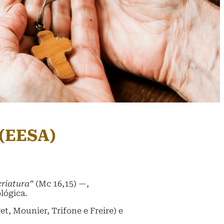
 (EESA)
criatura”
(Mc 16,15) —,
lógica.
, Mounier, Trifone e Freire) e