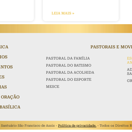
LEIA MAIS »
LICA
PASTORAIS E MO
IOS
PASTORAL DA FAMÍLIA
ES
AN
PASTORAL DO BATISMO
ENTOS
AD
PASTORAL DA ACOLHIDA
S
ES
PASTORAL DO ESPORTE
GR
IAS
MESCE
 ORAÇÃO
BASÍLICA
a Santuário São Francisco de Assis -
Política de privacidade.
- Todos os Direitos 