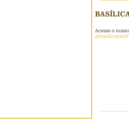
BASÍLIC
Acesse o noss
@basilicasaof