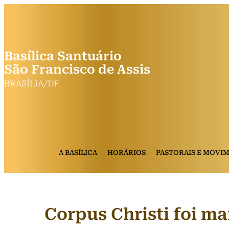
Basílica Santuário
São Francisco de Assis
BRASÍLIA/DF
A BASÍLICA
HORÁRIOS
PASTORAIS E MOVI
Corpus Christi foi m