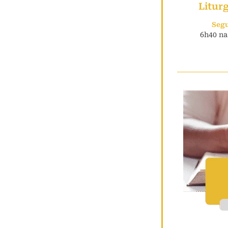
Litur
Seg
6h40 na