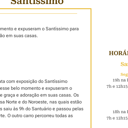
Santíssimo
omento e expuseram o Santíssimo para
ção em suas casas.
HORÁR
Sa
Seg
19h na 
eata com exposição do Santíssimo
7h e 12h15
 desse belo momento e expuseram o
e graça e adoração em suas casas. Os
sa Norte e do Noroeste, nas quais estão
os saiu às 9h do Santuário e passou pelas
18h na 
te. O outro carro percorreu todas as
7h e 12h15