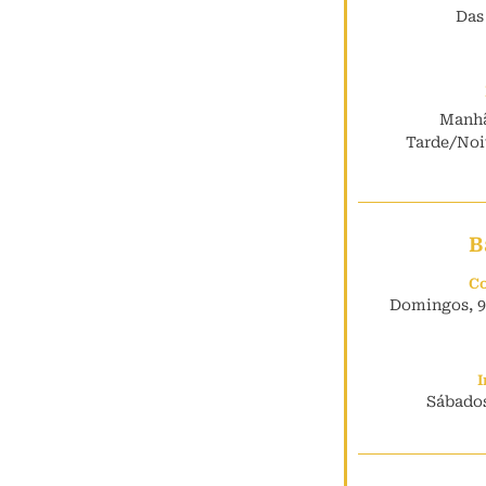
Das
Manhã
Tarde/Noit
B
Co
Domingos, 9h
I
Sábados