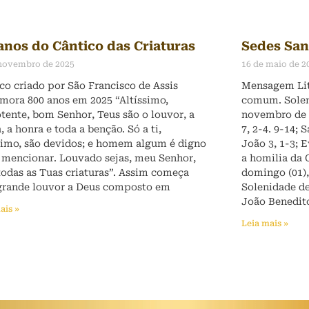
anos do Cântico das Criaturas
Sedes San
 novembro de 2025
16 de maio de 2
co criado por São Francisco de Assis
Mensagem Lit
ora 800 anos em 2025 “Altíssimo,
comum. Solen
tente, bom Senhor, Teus são o louvor, a
novembro de 2
a, a honra e toda a benção. Só a ti,
7, 2-4. 9-14;
simo, são devidos; e homem algum é digno
João 3, 1-3; 
 mencionar. Louvado sejas, meu Senhor,
a homilia da 
odas as Tuas criaturas”. Assim começa
domingo (01)
grande louvor a Deus composto em
Solenidade de
João Benedito
ais »
Leia mais »