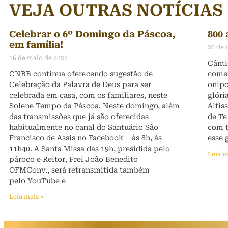
VEJA OUTRAS NOTÍCIAS
Celebrar o 6º Domingo da Páscoa,
800 
em família!
20 de
16 de maio de 2022
Cânti
CNBB continua oferecendo sugestão de
comem
Celebração da Palavra de Deus para ser
onipo
celebrada em casa, com os familiares, neste
glóri
Solene Tempo da Páscoa. Neste domingo, além
Altís
das transmissões que já são oferecidas
de Te
habitualmente no canal do Santuário São
com t
Francisco de Assis no Facebook – às 8h, às
esse 
11h40. A Santa Missa das 19h, presidida pelo
Leia m
pároco e Reitor, Frei João Benedito
OFMConv., será retransmitida também
pelo YouTube e
Leia mais »