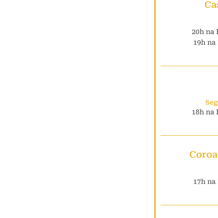
Ca
20h na 
19h na 
Seg
18h na 
Coroa
17h na 