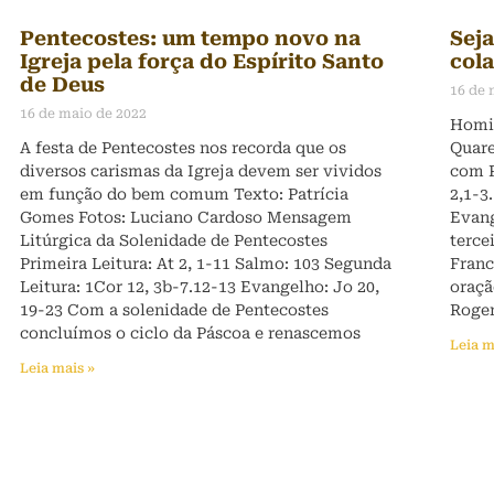
Pentecostes: um tempo novo na
Sej
Igreja pela força do Espírito Santo
col
de Deus
16 de 
16 de maio de 2022
Homil
A festa de Pentecostes nos recorda que os
Quare
diversos carismas da Igreja devem ser vividos
com P
em função do bem comum Texto: Patrícia
2,1-3
Gomes Fotos: Luciano Cardoso Mensagem
Evang
Litúrgica da Solenidade de Pentecostes
terce
Primeira Leitura: At 2, 1-11 Salmo: 103 Segunda
Franc
Leitura: 1Cor 12, 3b-7.12-13 Evangelho: Jo 20,
oraçã
19-23 Com a solenidade de Pentecostes
Roger
concluímos o ciclo da Páscoa e renascemos
Leia m
Leia mais »