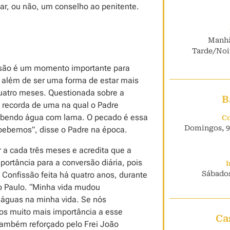
ar, ou não, um conselho ao penitente.
Manhã
Tarde/Noit
issão é um momento importante para
, além de ser uma forma de estar mais
quatro meses. Questionada sobre a
B
 recorda de uma na qual o Padre
bendo água com lama. O pecado é essa
Co
Domingos, 9h
bebemos”, disse o Padre na época.
 a cada três meses e acredita que a
ortância para a conversão diária, pois
I
Sábados
onfissão feita há quatro anos, durante
o Paulo. “Minha vida mudou
 águas na minha vida. Se nós
s muito mais importância a esse
Ca
também reforçado pelo Frei João