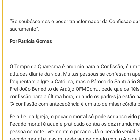
“Se soubéssemos o poder transformador da Confissão dar
sacramento”.
Por Patrícia Gomes
O Tempo da Quaresma é propício para a Confissão, é um 
atitudes diante da vida. Muitas pessoas se confessam a
frequentam a Igreja Católica, mas o Pároco do Santuário S
Frei João Benedito de Araújo OFMConv., pede que os fiéis 
confissão para a última hora, quando os padres já estão b
“A confissão com antecedência é um ato de misericórdia pa
Pela Lei da Igreja, o pecado mortal só pode ser absolvido
Pecado mortal é aquele praticado contra os dez mandamen
pessoa comete livremente o pecado. Já o pecado venial é
pecado mortal e, assim, pode ser perdoado com o Ato de C