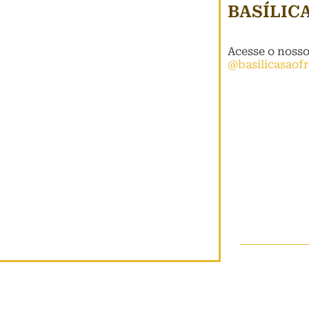
BASÍLIC
Acesse o noss
@basilicasaof