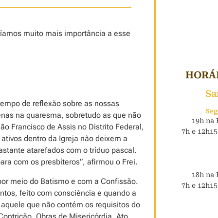
íamos muito mais importância a esse
HORÁR
Sa
tempo de reflexão sobre as nossas
Seg
penas na quaresma, sobretudo as que não
19h na 
ão Francisco de Assis no Distrito Federal,
7h e 12h15
ativos dentro da Igreja não deixem a
astante atarefados com o tríduo pascal.
ra com os presbíteros”, afirmou o Frei.
18h na 
 por meio do Batismo e com a Confissão.
7h e 12h15
tos, feito com consciência e quando a
 aquele que não contém os requisitos do
ontrição, Obras de Misericórdia, Ato