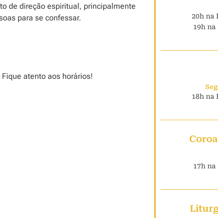
o de direção espiritual, principalmente
20h na 
soas para se confessar.
19h na 
 Fique atento aos horários!
Seg
18h na 
Coroa
17h na 
Litur