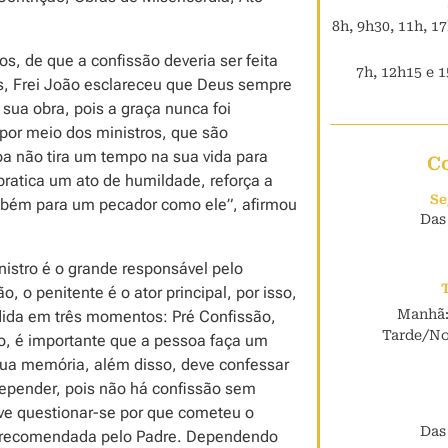
8h, 9h30, 11h, 1
, de que a confissão deveria ser feita
7h, 12h15 e 1
, Frei João esclareceu que Deus sempre
a sua obra, pois a graça nunca foi
por meio dos ministros, que são
oa não tira um tempo na sua vida para
C
 pratica um ato de humildade, reforça a
Se
mbém para um pecador como ele”, afirmou
Das
istro é o grande responsável pelo
o penitente é o ator principal, por isso,
Manhã:
idida em três momentos: Pré Confissão,
Tarde/Noi
o, é importante que a pessoa faça um
ua memória, além disso, deve confessar
repender, pois não há confissão sem
ve questionar-se por que cometeu o
Das
a recomendada pelo Padre. Dependendo