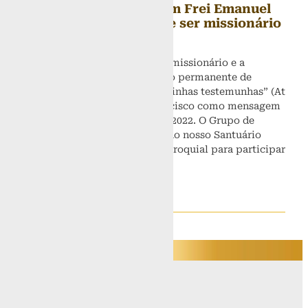
promove formação com Frei Emanuel
sobre a importância de ser missionário
16 de maio de 2022
Este ano de 2022 é ano jubilar missionário e a
temática é: “A Igreja em estado permanente de
missão”. Já o lema é “Sereis minhas testemunhas” (At
1,8), escolhido pelo Papa Francisco como mensagem
do Dia Mundial da Missões de 2022. O Grupo de
Animação Missionária (GAM) do nosso Santuário
convida toda a comunidade paroquial para participar
de uma manhã
Leia mais »