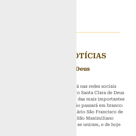
VEJA OUTRAS NOTÍCIAS
Luz que nos guia para Deus
16 de maio de 2022
A Festa de Santa Clara 2020 será nas redes sociais
franciscanas, direto do Mosteiro Santa Clara de Deus
Trino Nesse atípico 2020, uma das mais importantes
comemorações franciscanas não passará em branco:
a Festa de Santa Clara. O Santuário São Francisco de
Assis, Brasília-DF e a Paróquia São Maximiliano
Maria Kolbe, Águas Lindas-GO se uniram, e de hoje
(7) a