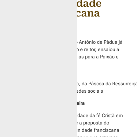
Comunidade
Franciscana
A comunidade da Capela Santo Antônio de Pádua já
se adiantou, a pedido do pároco e reitor, ensaiou a
colocação das toalhas nas janelas para a Paixão e
Ressureição do Senhor
“Para o domingo da Vitória, da Páscoa da Ressurre
para a Comunidade nas redes sociais
Por Graça Luongo e Letícia Oliveira
Viver de maneira intensa a realidade da fé Cristã em
tempos de enfermidade. Essa é a proposta do
Santuário de Assis para a comunidade franciscana