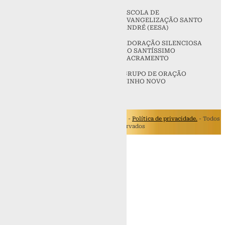
PASTORAL DA FAMÍLIA
ESCOLA DE
EVANGELIZAÇÃO SANTO
ANDRÉ (EESA)
PASTORAL DO BATISMO
ADORAÇÃO SILENCIOSA
PASTORAL DA ACOLHIDA
AO SANTÍSSIMO
SACRAMENTO
PASTORAL DO ESPORTE
GRUPO DE ORAÇÃO
MESCE
VINHO NOVO
©
Basílica Santuário São Francisco de Assis -
Política de privacidade.
- Todos
os Direitos Reservados