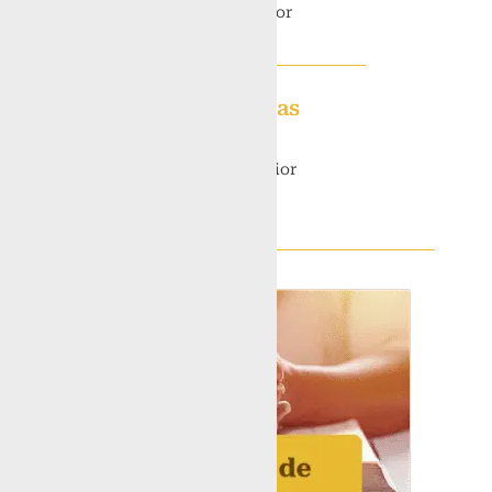
17h na Basílica Inferior
Liturgia das Horas
Segunda a Sábado
6h40 na Basílica Inferior