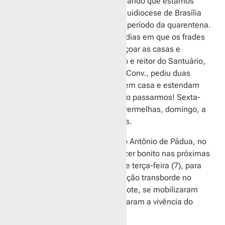
para a Semana Santa, considerando que estamos
seguindo as orientações da Arquidiocese de Brasília
para as atividades litúrgicas no período da quarentena.
Por esse motivo, nos próximos dias em que os frades
franciscanos saírem para abençoar as casas e
apartamento dos fiéis, o pároco e reitor do Santuário,
Frei João Benedito Araújo OFMConv., pediu duas
coisas à comunidade: Fiquem em casa e estendam
toalhas em suas janelas quando passarmos! Sexta-
feira, a partir das 17h, toalhas vermelhas, domingo, a
partir das 9h30, toalhas brancas.
A comunidade da Capela Santo Antônio de Pádua, no
Noroeste, se adiantou! Quer fazer bonito nas próximas
saídas dos frades. Na manhã de terça-feira (7), para
que tudo fique perfeito e a emoção transborde no
momento da bênção do Sacerdote, se mobilizaram
para fazer o teste e experimentaram a vivência do
clima da Paixão de Cristo.