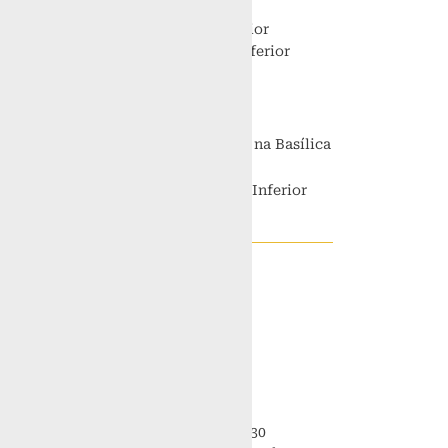
Sábado
18h na Basílica Superior
7h e 12h15 na Basílica Inferior
Domingo
8h, 9h30, 11h, 17h, 19h e 21h30 na Basílica
Superior
7h, 12h15 e 15h na Basílica Inferior
Confissões
Segunda-feira
Das 18h30 às 20h
Terça-feira
Manhã: das 9h às 11h30