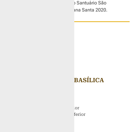
Ressureição. Aleluia! ”, lema do Santuário São
Francisco de Assis para a Semana Santa 2020.
HORÁRIOS DA BASÍLICA
Santa missa
Segunda à Sexta
19h na Basílica Superior
7h e 12h15 na Basílica Inferior