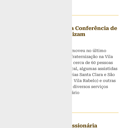
Leia mais »
Famílias assistidas pela Conferência de
Santa Clara confraternizam
16 de maio de 2022
A Conferência Santa Clara promoveu no último
sábado (14) um almoço de confraternização na Vila
Rabelo, em Sobradinho II, com cerca de 60 pessoas
de 18 famílias residentes no local, algumas assistidas
pelos vicentinos das conferências Santa Clara e São
João (da Paróquia São Mateus- Vila Rabelo) e outras
famílias que são atendidas por diversos serviços
oferecidos no Centro Comunitário
Leia mais »
Grupo de Animação Missionária