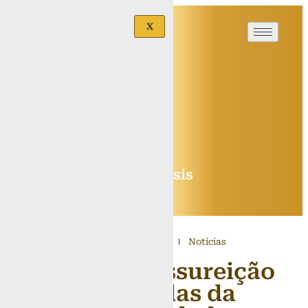
X
Basílica Santuário
São Francisco de Assis
BRASÍLIA/DF
08/04/2020
12:15
Notícias
Paixão e Ressureição
nas janelas da