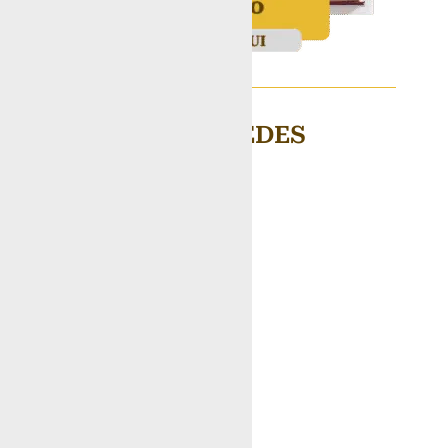
BASÍLICA NAS REDES
Acesse o nosso Instagram
@basilicasaofranciscodf