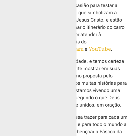
Eles também aproveitaram a ocasião para testar a
colocação das toalhas brancas, que simbolizam a
Ressurreição de Nosso Senhor Jesus Cristo, e estão
se organizando para acompanhar o itinerário do carro
de som, que mudou para melhor atender à
comunidade, pelas redes sociais do
Santuário,
Facebook
,
Instagram
e
YouTube
.
O convite é para toda a comunidade, e temos certeza
que também veremos a Asa Norte mostrar em suas
janelas a Adoração a Jesus como proposta pelo
Santuário, e certamente teremos muitas histórias para
contar desse período em que estamos vivendo uma
experiência de Semana Santa segundo o que Deus
pede a cada um de nós, sempre unidos, em oração.
“Que o Senhor ressuscitado possa trazer para cada um
de vocês, para as suas famílias e para todo o mundo a
paz, a alegria e a vida. Feliz e abençoada Páscoa da