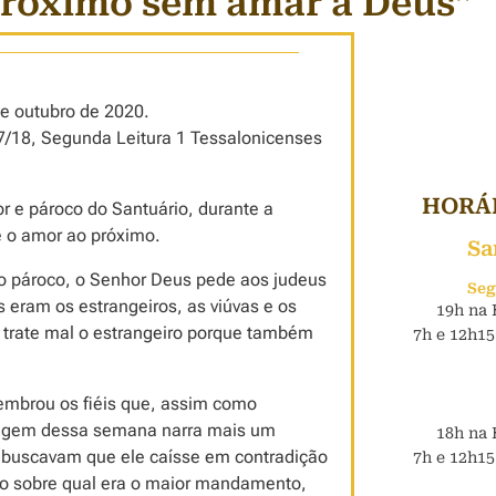
róximo sem amar a Deus”
e outubro de 2020.
17/18, Segunda Leitura 1 Tessalonicenses
HORÁR
or e pároco do Santuário, durante a
e o amor ao próximo.
Sa
ra o pároco, o Senhor Deus pede aos judeus
Seg
 eram os estrangeiros, as viúvas e os
19h na 
trate mal o estrangeiro porque também
7h e 12h15
lembrou os fiéis que, assim como
ssagem dessa semana narra mais um
18h na 
e buscavam que ele caísse em contradição
7h e 12h15
do sobre qual era o maior mandamento,