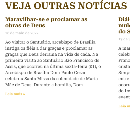
VEJA OUTRAS NOTÍCIAS
Maravilhar-se e proclamar as
Diál
obras de Deus
mul
do 
16 de maio de 2022
17 de 
Ao visitar o Santuário, arcebispo de Brasília
instiga os fiéis a dar graças e proclamar as
A man
graças que Deus derrama na vida de cada. Na
celeb
primeira visita ao Santuário São Francisco de
Franc
Assis, que ocorreu na última sexta-feira (01), o
crist
Arcebispo de Brasília Dom Paulo Cezar
Simpó
celebrou Santa Missa da solenidade de Maria
entre
Mãe de Deus. Durante a homilia, Dom
ocorr
do In
Leia mais »
even
Leia m