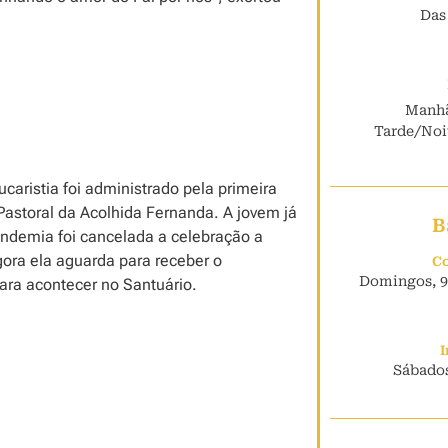
Das
Manhã
Tarde/Noit
aristia foi administrado pela primeira
astoral da Acolhida Fernanda. A jovem já
B
andemia foi cancelada a celebração a
gora ela aguarda para receber o
Co
Domingos, 9h
ra acontecer no Santuário.
I
Sábados