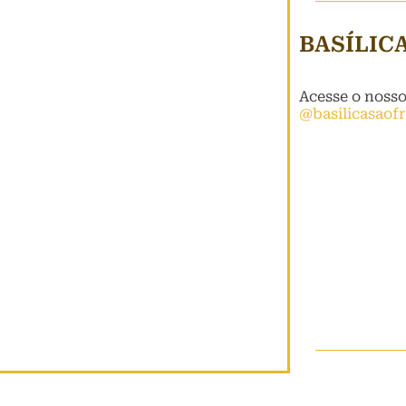
BASÍLIC
Acesse o noss
@basilicasaof