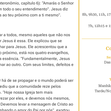
eronômio, capítulo 6): “Amarás o Senhor
m todo o seu entendimento”. Jesus diz
8h, 9h30, 11h, 1
 ao teu próximo com a ti mesmo”.
7h, 12h15 e 1
ar a todos, mesmo aqueles que não nos
 Jesus é essa. Ele explicou que se
ar para Jesus. Ele acrescentou que a
C
 próximo, está nos quatro evangelhos,
Se
 essência. “Fundamentalmente, Jesus
Das
r ao outro. Com seus limites, defeitos e
 há de se propagar e o mundo poderá ser
Manhã:
ediu que a comunidade reze pelos
Tarde/Noi
. “Hoje nossa Igreja tem mais
 rezar por eles, e devemos nós mesmos,
. Devemos levar a mensagem de Cristo ao
unhando o amor do Pai por nós”, exortou