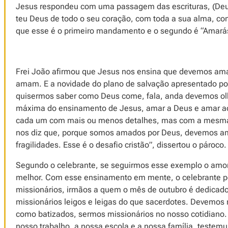
Jesus respondeu com uma passagem das escrituras, (Deut
teu Deus de todo o seu coração, com toda a sua alma, co
que esse é o primeiro mandamento e o segundo é “Amarás
Frei João afirmou que Jesus nos ensina que devemos am
amam. E a novidade do plano de salvação apresentado por
quisermos saber como Deus come, fala, anda devemos olh
máxima do ensinamento de Jesus, amar a Deus e amar ao
cada um com mais ou menos detalhes, mas com a mesma
nos diz que, porque somos amados por Deus, devemos ama
fragilidades. Esse é o desafio cristão”, dissertou o pároco.
Segundo o celebrante, se seguirmos esse exemplo o amor
melhor. Com esse ensinamento em mente, o celebrante p
missionários, irmãos a quem o mês de outubro é dedicado
missionários leigos e leigas do que sacerdotes. Devemos
como batizados, sermos missionários no nosso cotidiano
nosso trabalho, a nossa escola e a nossa família, testem