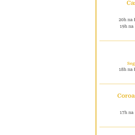
Ca
20h na 
19h na 
Seg
18h na 
Coroa
17h na 