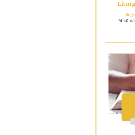
Litur
Seg
6h40 na