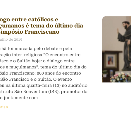
ogo entre católicos e
çumanos é tema do último dia
Simpósio Franciscano
julho de 2019
hã foi marcada pelo debate e pela
ração inter-religiosa “O encontro entre
isco e o Sultão hoje: o diálogo entre
ãos e muçulmanos”, tema do último dia do
sio Franciscano: 800 anos do encontro
 São Francisco e o Sultão. O evento
eu na última quarta-feira (10) no auditório
stituto São Boaventura (ISB), promotor do
to juntamente com
ais »