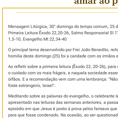
amar ao p
Mensagem Litúrgica, 30° domingo do tempo comum, 25 d
Primeira Leitura Êxodo 22,20-26, Salmo Responsorial Sl 
1,5-10, Evangelho Mt 22,34-40
O principal tema desenvolvido por Frei João Benedito, reit
homilia deste domingo (25) foi a caridade com os irmãos 
Ao refletir sobre a primeira leitura (Êxodo 22, 20-26), pa
o cuidado com os mais frágeis, e naquela sociedade esses
órfãos. E a recomendação vem com uma lembrança: “Não 
foste estrangeiro, Israel”.
Meditando sobre as palavras do evangelho, o celebrante 
apresentado nas leituras das semanas anteriores, a pa
episódio em que Jesus é posto à prova pelos fariseus qu
para que fosse condenado. Na ocasião, ao ser questiona