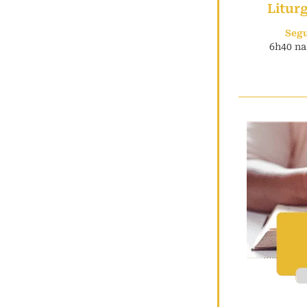
Litur
Seg
6h40 na