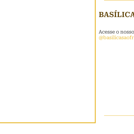
BASÍLIC
Acesse o noss
@basilicasaof