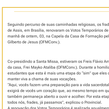
Seguindo percurso de suas caminhadas religiosas, os fr
de Assis, em Brasília, renovaram os Votos Temporários de
manhã de ontem, 03, na Capela da Casa de Formação pelas
Gilberto de Jesus (OFMConv.).
Co-presidindo a Santa Missa, estiveram os Freis Flávio A
da casa, Frei Mayko Ataliba (OFMConv.). Durante a homilia
estudantes que esta é mais uma etapa do “sim” que ele
manter viva a chama de suas vocações.
“Aqui, vocês fazem uma preparação para a vida sacerdotal
exigirá de vocês um coração que, ao mesmo tempo em que 
também permaneça aberto a ouvir e acolher. Por esta et
todos nós, frades, já passamos”, explicou o Provincial.
A renovação dos Votos Temporários é realizada anualmen