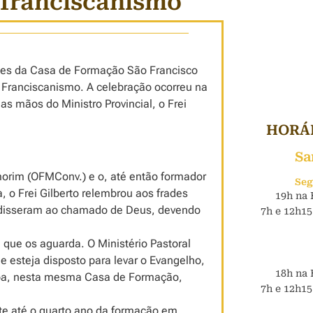
franciscanismo
ades da Casa de Formação São Francisco
 Franciscanismo. A celebração ocorreu na
 mãos do Ministro Provincial, o Frei
HORÁR
Sa
morim (OFMConv.) e o, até então formador
Seg
, o Frei Gilberto relembrou aos frades
19h na 
s disseram ao chamado de Deus, devendo
7h e 12h15
 que os aguarda. O Ministério Pastoral
esteja disposto para levar o Evangelho,
18h na 
apa, nesta mesma Casa de Formação,
7h e 12h15
te até o quarto ano da formação em