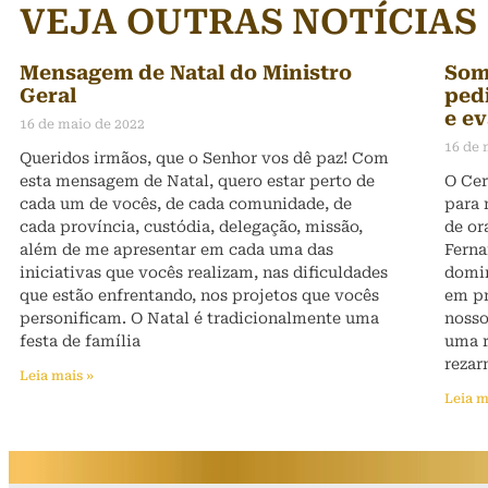
VEJA OUTRAS NOTÍCIAS
Mensagem de Natal do Ministro
Som
Geral
ped
e ev
16 de maio de 2022
16 de 
Queridos irmãos, que o Senhor vos dê paz! Com
esta mensagem de Natal, quero estar perto de
O Cer
cada um de vocês, de cada comunidade, de
para 
cada província, custódia, delegação, missão,
de or
além de me apresentar em cada uma das
Ferna
iniciativas que vocês realizam, nas dificuldades
domin
que estão enfrentando, nos projetos que vocês
em pr
personificam. O Natal é tradicionalmente uma
nosso
festa de família
uma r
rezar
Leia mais »
Leia m