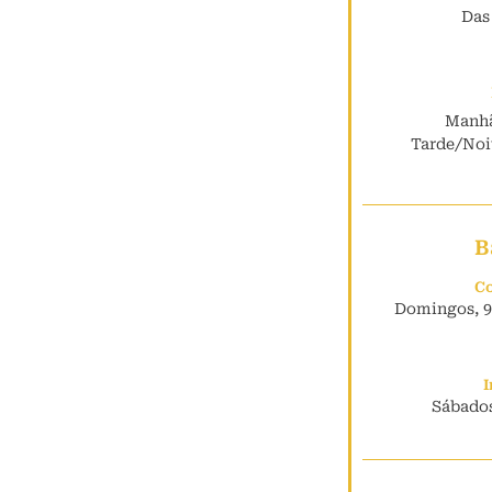
Das
Manhã
Tarde/Noit
B
Co
Domingos, 9h
I
Sábados