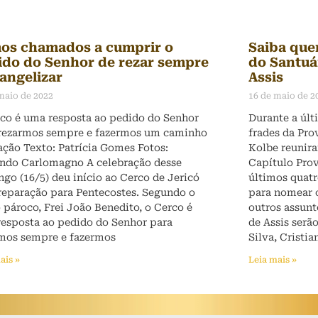
os chamados a cumprir o
Saiba que
ido do Senhor de rezar sempre
do Santuá
angelizar
Assis
maio de 2022
16 de maio de 2
co é uma resposta ao pedido do Senhor
Durante a úl
rezarmos sempre e fazermos um caminho
frades da Pro
ação Texto: Patrícia Gomes Fotos:
Kolbe reunir
ndo Carlomagno A celebração desse
Capítulo Prov
go (16/5) deu início ao Cerco de Jericó
últimos quatr
eparação para Pentecostes. Segundo o
para nomear o
 pároco, Frei João Benedito, o Cerco é
outros assunt
esposta ao pedido do Senhor para
de Assis serã
mos sempre e fazermos
Silva, Cristia
ais »
Leia mais »