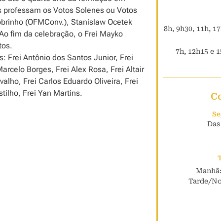
es professam os Votos Solenes ou Votos
obrinho (OFMConv.), Stanislaw Ocetek
8h, 9h30, 11h, 1
o fim da celebração, o Frei Mayko
tos.
7h, 12h15 e 1
 Frei Antônio dos Santos Junior, Frei
arcelo Borges, Frei Alex Rosa, Frei Altair
valho, Frei Carlos Eduardo Oliveira, Frei
ilho, Frei Yan Martins.
C
Se
Das
Manhã:
Tarde/Noi