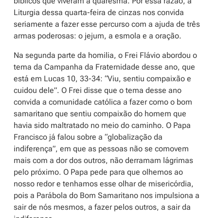
bíblicos que viveram a quaresma. Por essa razão, a
Liturgia dessa quarta-feira de cinzas nos convida
seriamente a fazer esse percurso com a ajuda de três
armas poderosas: o jejum, a esmola e a oração.
Na segunda parte da homilia, o Frei Flávio abordou o
tema da Campanha da Fraternidade desse ano, que
está em Lucas 10, 33-34: “Viu, sentiu compaixão e
cuidou dele”. O Frei disse que o tema desse ano
convida a comunidade católica a fazer como o bom
samaritano que sentiu compaixão do homem que
havia sido maltratado no meio do caminho. O Papa
Francisco já falou sobre a “globalização da
indiferença”, em que as pessoas não se comovem
mais com a dor dos outros, não derramam lágrimas
pelo próximo. O Papa pede para que olhemos ao
nosso redor e tenhamos esse olhar de misericórdia,
pois a Parábola do Bom Samaritano nos impulsiona a
sair de nós mesmos, a fazer pelos outros, a sair da