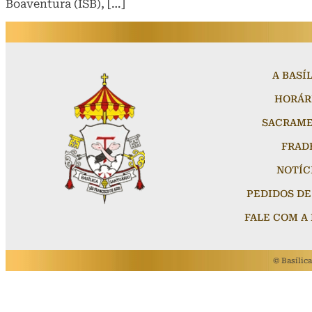
Boaventura (ISB), […]
A BASÍ
HORÁR
SACRAM
FRAD
NOTÍC
PEDIDOS DE
FALE COM A 
©
Basílic