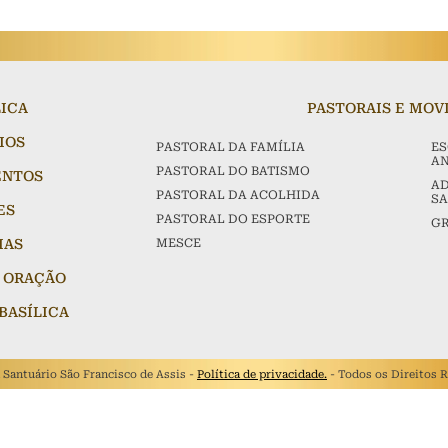
LICA
PASTORAIS E MO
IOS
PASTORAL DA FAMÍLIA
ES
AN
PASTORAL DO BATISMO
ENTOS
AD
PASTORAL DA ACOLHIDA
S
ES
PASTORAL DO ESPORTE
GR
IAS
MESCE
 ORAÇÃO
BASÍLICA
a Santuário São Francisco de Assis -
Política de privacidade.
- Todos os Direitos 