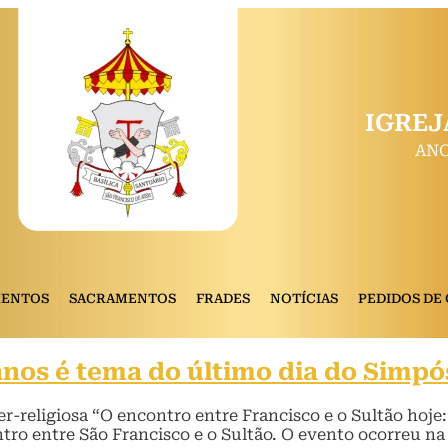
IGREJ
ANO
MENTOS
SACRAMENTOS
FRADES
NOTÍCIAS
PEDIDOS DE
anos é tema do último dia do Simpó
r-religiosa “O encontro entre Francisco e o Sultão hoje
ro entre São Francisco e o Sultão. O evento ocorreu na ú