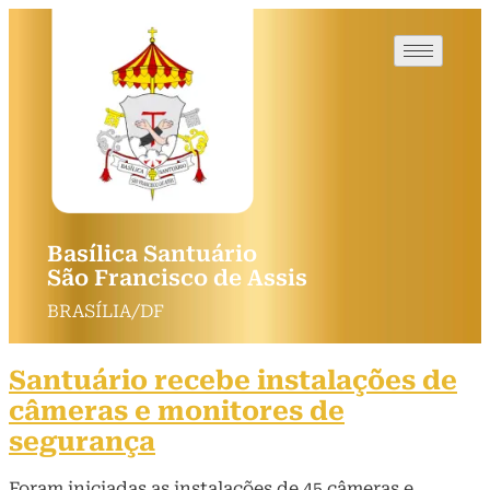
Basílica Santuário
São Francisco de Assis
BRASÍLIA/DF
Santuário recebe instalações de
câmeras e monitores de
segurança
Foram iniciadas as instalações de 45 câmeras e