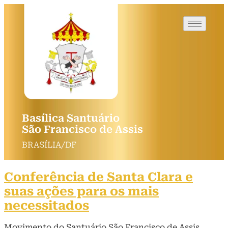
Basílica Santuário
São Francisco de Assis
BRASÍLIA/DF
Conferência de Santa Clara e
suas ações para os mais
necessitados
Movimento do Santuário São Francisco de Assis