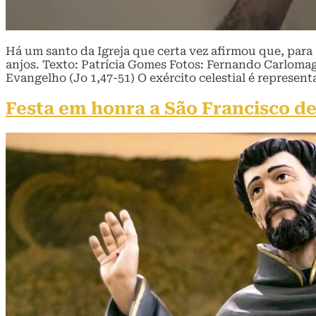
Há um santo da Igreja que certa vez afirmou que, para
anjos. Texto: Patrícia Gomes Fotos: Fernando Carlomag
Evangelho (Jo 1,47-51) O exército celestial é represent
Festa em honra a São Francisco de