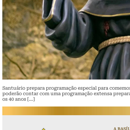
Santuário prepara programação especial para comemorar
poderão contar com uma programação extensa preparada
os 40 anos […]
A BASÍ